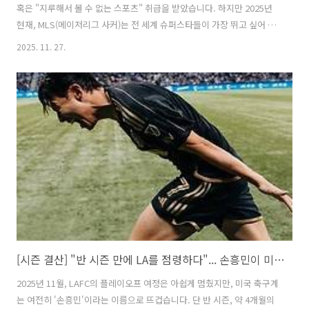
혹은 "지루해서 볼 수 없는 스포츠" 취급을 받았습니다. 하지만 2025년
현재, MLS(메이저리그 사커)는 전 세계 슈퍼스타들이 가장 뛰고 싶어 하
는 리그이자, 평균 관중 2만 명을 넘나드는 거대 산업으로 성장했습니다.
2025. 11. 27.
은퇴를 앞둔 노장들의 요양원에서, 손흥민과 메시가 전성기의 기량으로
격돌하는 '꿈의 무대'가 되기까지. MLS의 드라마틱한 성장사(史)를 3가
지 변곡점을 통해 되짚어 봅니다.1. 1994년의 약속: "월드컵을 줄게, 리
그를 다오" MLS의 탄생은 1994년 미국 월드컵과 직결되어 있습니다. 당
시 FIFA는 미국에 월드컵 개최권을 주는 조건으로 '프로축구 리그 창
설'을 내걸었습니다. 그렇게 1996년, 10개 ..
[시즌 결산] "반 시즌 만에 LA를 점령하다"... 손흥민이 미국 축구에 남긴 3가지 유산 (경제효과, 위상, 그리고 메시)
2025년 11월, LAFC의 플레이오프 여정은 아쉽게 멈췄지만, 미국 축구계
는 여전히 '손흥민'이라는 이름으로 뜨겁습니다. 단 반 시즌, 약 4개월의