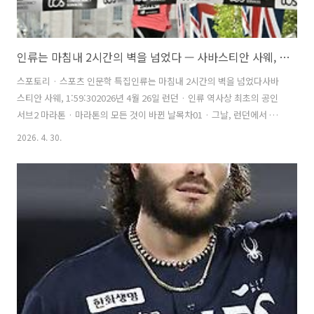
인류는 마침내 2시간의 벽을 넘었다 — 사바스티안 사웨, 1:59:30
스포토리 · 스포츠 인문학 특집인류는 마침내 2시간의 벽을 넘었다사바
스티안 사웨, 1:59:302026년 4월 26일 런던 · 인류 역사상 최초의 공인
서브2 마라톤 · 마라톤의 모든 것이 바뀐 날목차01 · 그날, 런던에서 일
어난 일02 · 사바스티안 사웨는 누구인가 — 전기(傳記)03 · 훈련, 식단,
2026. 4. 30.
일상 — 세계 최고의 루틴04 · 아디다스 슈퍼슈즈와 약물 논란 — 그는
어떻게 결백을 증명했나05 · 세계 매체들의 반응06 · 마라톤의 미래 —
2시간 벽 이후 무엇이 달라지나01 · 그날, 런던에서 일어난 일 2026년 4
월 26일 일요일. 런던 마라톤 결승선 앞에 80만 명의 인파가 모였습니다.
오후의 템스강 변, 기온 10~15도, 바람은 거의 없었습니다. 완벽한 날이
었습니다. 케냐의 사바스티..