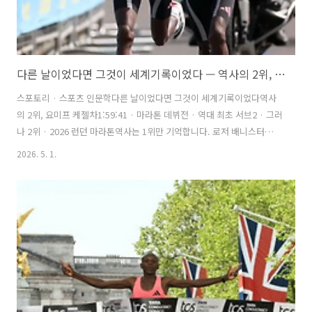
다른 날이었다면 그것이 세계기록이었다 — 역사의 2위, 요미프 케젤차
스포토리 · 스포츠 인문학다른 날이었다면 그것이 세계기록이었다역사
의 2위, 요미프 케젤차1:59:41 · 마라톤 데뷔전 · 역대 최초 서브2 · 그러
나 2위 · 2026 런던 마라톤역사는 1위만 기억합니다. 로저 배니스터가 4
분 마일 장벽을 깬 1954년, 그 날의 2위를 기억하는 사람은 거의 없습니
2026. 5. 1.
다. 2026년 4월 26일 런던도 마찬가지였습니다. 사바스티안 사웨가
1:59:30으로 결승선을 통과하고 11초 뒤, 에티오피아의 요미프 케젤차가
들어왔습니다. 기록은 1:59:41. 이 기록은 마라톤 역사상 두 번째로 빠른
기록입니다. 역대 최초의 서브2입니다. 마라톤 데뷔전에서 나온 기록입
니다. 그리고 2위입니다.이 기록의 역설역사상 단 두 명만이 마라톤을 2
시간 안에 완주했습니다. 사웨(1:59:30)..