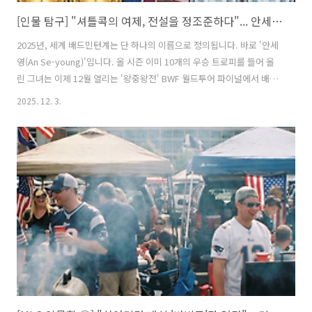
[인물 탐구] "셔틀콕의 여제, 전설을 정조준하다"... 안세영, 사상 최초 '상금 100만 달러'와 모모타의 기록 (2025 월드투어 파이널 프리뷰)
2025년, 세계 배드민턴계는 단 하나의 이름으로 정의됩니다. 바로 '안세
영(An Se-young)'입니다. 올 시즌 이미 10개의 우승 트로피를 들어 올
린 그녀는 이제 12월 열리는 '왕중왕전' BWF 월드투어 파이널에서 배드
민턴 역사상 전무후무한 대기록에 도전합니다. 남자 단식의 전설 모모타
2025. 12. 3.
켄토(일본)가 가진 최다 우승 기록(11회) 타이, 그리고 배드민턴 선수 최
초의 '시즌 상금 100만 달러' 돌파. 셔틀콕의 여제는 어떻게 이 위대한 자
리에 올랐을까요?📊 안세영이 노리는 2025년의 '마지막 퍼즐'🏆 최다
우승 타이: 현재 10관왕. 파이널 우승 시 11관왕으로 2019년 모모타 켄
토(일본)의 세계 기록과 어깨를 나란히 함.💰 머니 퀸(Money Queen):
현재 상금 약 76만 달러. ..