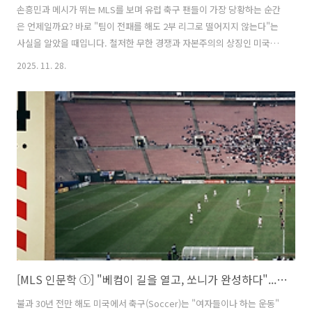
손흥민과 메시가 뛰는 MLS를 보며 유럽 축구 팬들이 가장 당황하는 순간
은 언제일까요? 바로 "팀이 전패를 해도 2부 리그로 떨어지지 않는다"는
사실을 알았을 때입니다. 철저한 무한 경쟁과 자본주의의 상징인 미국이,
왜 스포츠에서만큼은 '강등 없는 리그'와 '연봉 상한선(샐러리캡)'이라
2025. 11. 28.
는, 다소 '공산주의적인 시스템'을 채택했을까요? 그 흥미로운 경제학적
이유를 파헤쳐 봅니다.📊 30초 요약: 유럽 vs 미국, 무엇이 다른가?🇪🇺
유럽 (정글): 성적 나쁘면 강등, 잘하면 승격. 부자 구단(맨시티, PSG)이
돈으로 우승을 살 수 있는 구조.🇺🇸 미국 (동물원): 강등 없음(폐쇄형).
모든 팀이 비슷한 돈을 써야 함(샐러리캡). '전력 평준화'가 최우선 목표.
💡 핵심 이유: 구단 파산을 막고,..
[MLS 인문학 ①] "베컴이 길을 열고, 쏘니가 완성하다"... 축구 불모지 미국은 어떻게 '약속의 땅'이 되었나?
불과 30년 전만 해도 미국에서 축구(Soccer)는 "여자들이나 하는 운동"