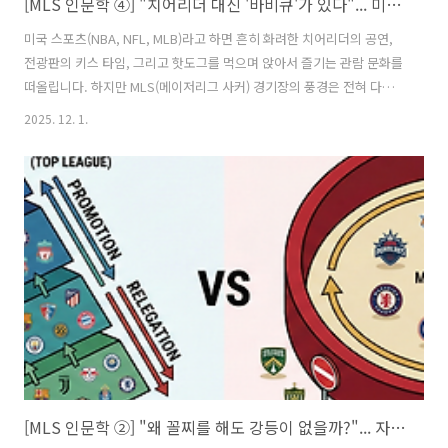
[MLS 인문학 ④] "치어리더 대신 '바비큐'가 있다"... 미국 스포츠의 이단아, MLS만의 독특한 놀이 문화 (테일게이트와 서포터즈)
미국 스포츠(NBA, NFL, MLB)라고 하면 흔히 화려한 치어리더의 공연,
전광판의 키스 타임, 그리고 핫도그를 먹으며 앉아서 즐기는 관람 문화를
떠올립니다. 하지만 MLS(메이저리그 사커) 경기장의 풍경은 전혀 다릅
니다. 치어리더 대신 90분 내내 북을 치며 뛰는 '서포터즈'가 있고, 경기
2025. 12. 1.
장 안보다 주차장이 더 뜨거운 '테일게이트(Tailgate)' 파티가 있습니다.
MLS 인문학 시리즈의 마지막 편, 오늘은 유럽의 열정과 미국의 파티 문
화가 결합된 MLS만의 독특한 놀이 문화를 소개합니다.📊 30초 요약: 미
국 축구장 사용설명서🚗 테일게이트(Tailgate): 킥오프 4시간 전, 주차장
에 차를 대고 트럭 뒤(Tailgate)에서 고기를 굽고 맥주를 마시는 거대한
사전 파티.🥁 서포터즈(The..
[MLS 인문학 ②] "왜 꼴찌를 해도 강등이 없을까?"... 자본주의 미국이 선택한 '스포츠 공산주의' (승강제와 샐러리캡)