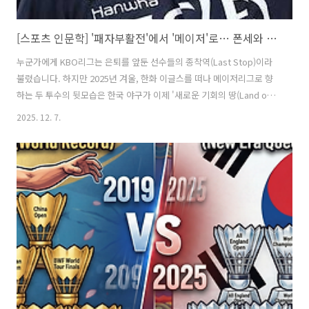
[스포츠 인문학] '패자부활전'에서 '메이저'로… 폰세와 와이스가 남긴 KBO의 가치
누군가에게 KBO리그는 은퇴를 앞둔 선수들의 종착역(Last Stop)이라
불렸습니다. 하지만 2025년 겨울, 한화 이글스를 떠나 메이저리그로 향
하는 두 투수의 뒷모습은 한국 야구가 이제 '새로운 기회의 땅(Land of
Opportunity)'임을 증명하고 있습니다. 일본에서 실패의 쓴맛을 봤던
2025. 12. 7.
엘리트 코디 폰세, 그리고 이름조차 생소했던 대체 선수 라이언 와이스.
이 두 '미생'이 한국이라는 도약대를 밟고 어떻게 메이저리그라는 '완
생'으로 나아갔는지, 그 드라마틱한 여정을 인문학적 시선으로 바라봅니
다.1. 시련의 서사: 무너진 엘리트와 잊혀진 잡초"가장 깊은 바닥을 친 사
람만이 가장 높이 튀어 오를 수 있다."코디 폰세: 길 잃은 거인의 부활폰
세는 2m에 가까운 키와 150km/h를 넘나드는 강속구..